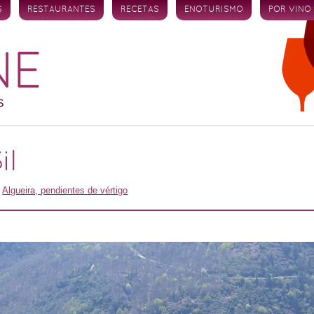
S
RESTAURANTES
RECETAS
ENOTURISMO
POR VINO
il
n
Algueira, pendientes de vértigo