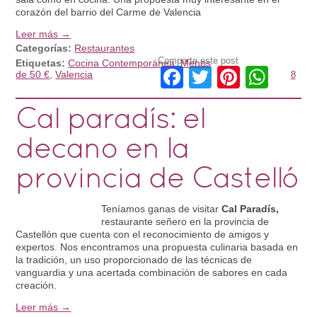
corazón del barrio del Carme de Valencia
Leer más →
Categorías:
Restaurantes
Comparte este post
Etiquetas:
Cocina Contemporánea
,
Menos
Facebook
Twitter
Pintere
Wha
de 50 €
,
Valencia
8
Cal paradís: el
decano en la
provincia de Castelló
Teníamos ganas de visitar
Cal Paradís,
restaurante señero en la provincia de
Castellón que cuenta con el reconocimiento de amigos y
expertos. Nos encontramos una propuesta culinaria basada en
la tradición, un uso proporcionado de las técnicas de
vanguardia y una acertada combinación de sabores en cada
creación.
Leer más →