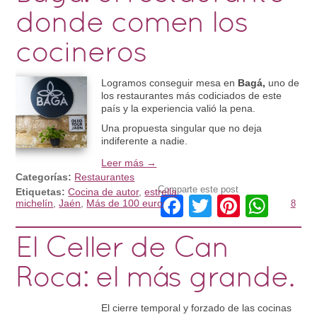
donde comen los
cocineros
Logramos conseguir mesa en
Bagá,
uno de
los restaurantes más codiciados de este
país y la experiencia valió la pena.
Una propuesta singular que no deja
indiferente a nadie.
Leer más →
Categorías:
Restaurantes
Comparte este post
Etiquetas:
Cocina de autor
,
estrella
Facebook
Twitter
Pintere
Wha
michelín
,
Jaén
,
Más de 100 euros
8
El Celler de Can
Roca: el más grande.
El cierre temporal y forzado de las cocinas