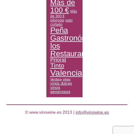
Más de
100 €
Más
de 300 €
oloroso
palo
cortado
Peña
Gastronómica
los
Restauranteros
Priorat
Tinto
Valencia
Verdura
vinos
vinos dulces
vinos
generosos
© www.vinowine.es 2013 |
info@vinowine.es