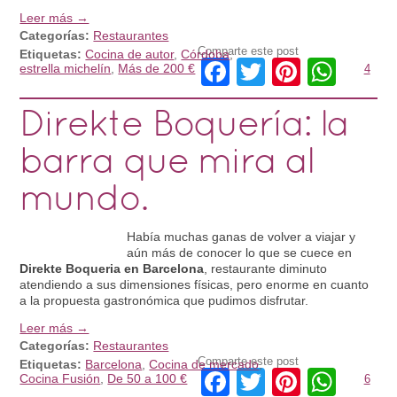
Leer más →
Categorías:
Restaurantes
Comparte este post
Etiquetas:
Cocina de autor
,
Córdoba
,
Facebook
Twitter
Pintere
Wha
estrella michelín
,
Más de 200 €
4
Direkte Boquería: la
barra que mira al
mundo.
Había muchas ganas de volver a viajar y
aún más de conocer lo que se cuece en
Direkte Boqueria en Barcelona
, restaurante diminuto
atendiendo a sus dimensiones físicas, pero enorme en cuanto
a la propuesta gastronómica que pudimos disfrutar.
Leer más →
Categorías:
Restaurantes
Comparte este post
Etiquetas:
Barcelona
,
Cocina de mercado
,
Facebook
Twitter
Pintere
Wha
Cocina Fusión
,
De 50 a 100 €
6