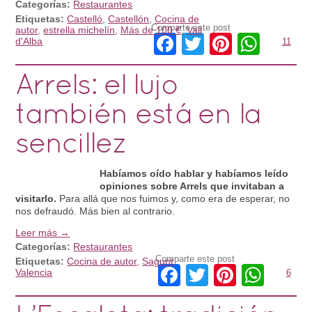
Categorías:
Restaurantes
Etiquetas:
Castelló
,
Castellón
,
Cocina de
Comparte este post
autor
,
estrella michelín
,
Más de 100 €
,
Vall
Facebook
Twitter
Pinteres
What
d'Alba
11
Arrels: el lujo
también está en la
sencillez
Habíamos oído hablar y habíamos leído
opiniones sobre Arrels que invitaban a
visitarlo.
Para allá que nos fuimos y, como era de esperar, no
nos defraudó. Más bien al contrario.
Leer más →
Categorías:
Restaurantes
Comparte este post
Etiquetas:
Cocina de autor
,
Sagunt
,
Facebook
Twitter
Pintere
Wha
Valencia
6