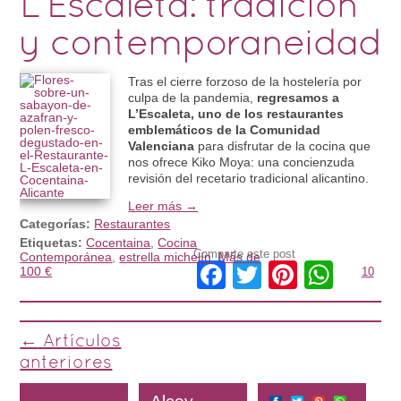
L’Escaleta: tradición
y contemporaneidad
Tras el cierre forzoso de la hostelería por
culpa de la pandemia,
regresamos a
L’Escaleta, uno de los restaurantes
emblemáticos de la Comunidad
Valenciana
para disfrutar de la cocina que
nos ofrece Kiko Moya: una concienzuda
revisión del recetario tradicional alicantino.
Leer más →
Categorías:
Restaurantes
Etiquetas:
Cocentaina
,
Cocina
Comparte este post
Contemporánea
,
estrella michelín
,
Más de
Facebook
Twitter
Pinteres
What
100 €
10
Post navigation
←
Artículos
anteriores