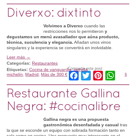
Diverxo: dixtinto
Volvimos a Diverxo
cuando las
restricciones nos lo permitieron
y
degustamos un menú avasallador que aúna producto,
técnica, suculencia y elegancia.
Añadan unos vinos
singulares y la experiencia se convertirá en inolvidable.
Leer más →
Categorías:
Restaurantes
Comparte este post
Etiquetas:
Cocina de vanguardia
,
estrella
Facebook
Twitter
Pintere
Wha
michelín
,
Madrid
,
Más de 300 €
6
Restaurante Gallina
Negra: #cocinalibre
Gallina negra es una propuesta
gastronómica desenfadada y casual
tras
la que se esconde un equipo con sobrada formación tanto en
sala como en cocina. Una propuesta muy interesante en el