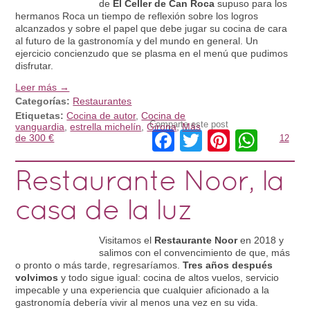
de
El Celler de Can Roca
supuso para los
hermanos Roca un tiempo de reflexión sobre los logros
alcanzados y sobre el papel que debe jugar su cocina de cara
al futuro de la gastronomía y del mundo en general. Un
ejercicio concienzudo que se plasma en el menú que pudimos
disfrutar.
Leer más →
Categorías:
Restaurantes
Etiquetas:
Cocina de autor
,
Cocina de
Comparte este post
vanguardia
,
estrella michelín
,
Girona
,
Más
Facebook
Twitter
Pinteres
What
de 300 €
12
Restaurante Noor, la
casa de la luz
Visitamos el
Restaurante Noor
en 2018 y
salimos con el convencimiento de que, más
o pronto o más tarde, regresaríamos.
Tres años después
volvimos
y todo sigue igual: cocina de altos vuelos, servicio
impecable y una experiencia que cualquier aficionado a la
gastronomía debería vivir al menos una vez en su vida.