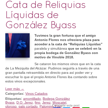
Cata de Reliquias
Líquidas de
González Byass
Tuvimos la gran fortuna que el amigo
Antonio Flores nos ofreciera plaza para
acceder a la cata de “Reliquias Líquidas”
paralela y simultánea
que se celebró en la
propia bodega de González Byass con
motivo de Vinoble 2018.
Se cataron los mismos vinos que en la cata
de La Mezquita del Alcázar. Pudimos seguirla a través de una
gran pantalla retrasmitida en directo para así poder ver y
escuchar lo que el propio Antonio Flores iba contando sobre
estos vinos excepcionales.
Leer más →
Categorías:
Vinos Catados
Etiquetas:
amontillado
,
Bodega González
Byass
,
D.O. Jerez
,
fino
,
Jerez
,
Moscatel
,
Comparte este post
oloroso
,
palo cortado
,
Palomino Fino
,