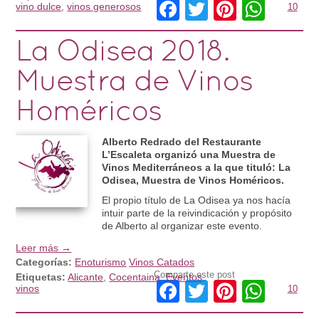
Facebook
Twitter
Pinteres
What
vino dulce
,
vinos generosos
10
La Odisea 2018.
Muestra de Vinos
Homéricos
Alberto Redrado del Restaurante
L’Escaleta organizó una Muestra de
Vinos Mediterráneos a la que tituló: La
Odisea, Muestra de Vinos Homéricos.
El propio título de La Odisea ya nos hacía
intuir parte de la reivindicación y propósito
de Alberto al organizar este evento.
Leer más →
Categorías:
Enoturismo
Vinos Catados
Comparte este post
Etiquetas:
Alicante
,
Cocentaina
,
Eventos
,
Facebook
Twitter
Pinteres
What
vinos
10