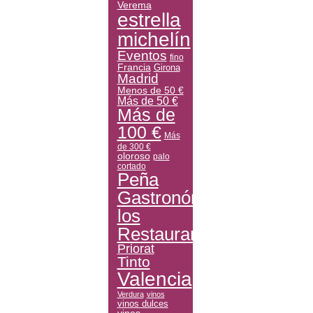
Verema
estrella
michelín
Eventos
fino
Francia
Girona
Madrid
Menos de 50 €
Más de 50 €
Más de
100 €
Más
de 300 €
oloroso
palo
cortado
Peña
Gastronómica
los
Restauranteros
Priorat
Tinto
Valencia
Verdura
vinos
vinos dulces