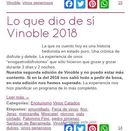
Facebook
Twitter
Pinteres
What
Vinoble
,
vinos generosos
10
Lo que dio de sí
Vinoble 2018
La que os cuento hoy es una historia
hedonista en estado puro. Una crónica de
disfrute y deleite. La experiencia de unos
“enogastrodisfrutones” que sólo hicieron que gozar y gozar
durante 3 días y 2 noches.
Nuestra segunda edición de Vinoble y no puedo estar más
contento. Si en la del 2016 nos salió todo a pedir de boca,
en esta edición nos hemos superado.
La experiencia nos
hizo planificar un programa de lo más completito.
Leer más →
Categorías:
Enoturismo
Vinos Catados
Etiquetas:
amontillado
,
Feria de vinos
,
fino
,
Jerez
,
manzanilla
,
Moscatel
,
oloroso
,
palo
cortado
,
Palomino Fino
,
pedro ximenez
,
Comparte este post
Sanlúcar de Barrameda
,
Vinoble
,
vinos
Facebook
Twitter
Pinteres
What
dulces
,
vinos generosos
14