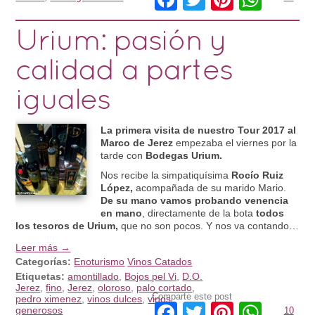
Urium: pasión y
calidad a partes
iguales
La primera visita de nuestro Tour 2017 al
Marco de Jerez
empezaba el viernes por la
tarde con
Bodegas Urium.
Nos recibe la simpatiquísima
Rocío Ruiz
López,
acompañada de su marido Mario.
De su mano vamos probando venencia
en mano
, directamente de la bota
todos
los tesoros de Urium,
que no son pocos. Y nos va contando…
Leer más →
Categorías:
Enoturismo
Vinos Catados
Etiquetas:
amontillado
,
Bojos pel Vi
,
D.O.
Jerez
,
fino
,
Jerez
,
oloroso
,
palo cortado
,
Comparte este post
pedro ximenez
,
vinos dulces
,
vinos
Facebook
Twitter
Pinteres
What
generosos
10