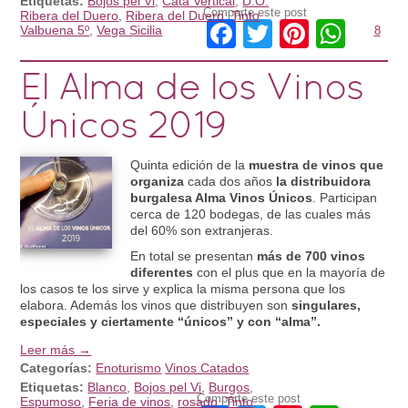
Etiquetas:
Bojos pel Vi
,
Cata Vertical
,
D.O.
Comparte este post
Ribera del Duero
,
Ribera del Duero
,
Tinto
,
Facebook
Twitter
Pintere
Wha
Valbuena 5º
,
Vega Sicilia
8
El Alma de los Vinos
Únicos 2019
Quinta edición de la
muestra de vinos que
organiza
cada dos años
la distribuidora
burgalesa Alma Vinos Únicos
. Participan
cerca de 120 bodegas, de las cuales más
del 60% son extranjeras.
En total se presentan
más de 700 vinos
diferentes
con el plus que en la mayoría de
los casos te los sirve y explica la misma persona que los
elabora. Además los vinos que distribuyen son
singulares,
especiales y ciertamente “únicos” y con “alma”.
Leer más →
Categorías:
Enoturismo
Vinos Catados
Etiquetas:
Blanco
,
Bojos pel Vi
,
Burgos
,
Comparte este post
Espumoso
,
Feria de vinos
,
rosado
,
Tinto
,