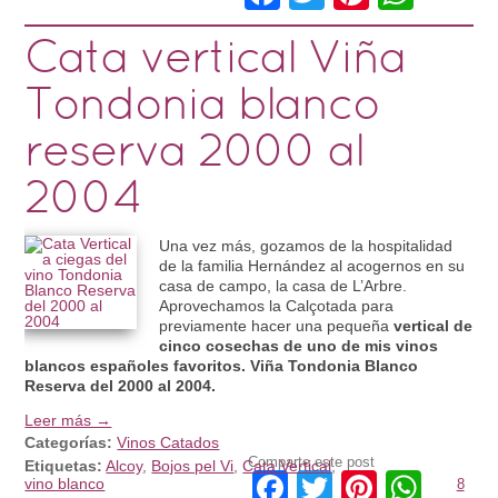
Cata vertical Viña
Tondonia blanco
reserva 2000 al
2004
Una vez más, gozamos de la hospitalidad
de la familia Hernández al acogernos en su
casa de campo, la casa de L’Arbre.
Aprovechamos la Calçotada para
previamente hacer una pequeña
vertical de
cinco cosechas de uno de mis vinos
blancos españoles favoritos. Viña Tondonia Blanco
Reserva del 2000 al 2004.
Leer más →
Categorías:
Vinos Catados
Comparte este post
Etiquetas:
Alcoy
,
Bojos pel Vi
,
Cata Vertical
,
Facebook
Twitter
Pintere
Wha
vino blanco
8