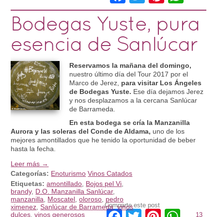
Bodegas Yuste, pura
esencia de Sanlúcar
Reservamos la mañana del domingo,
nuestro último día del Tour 2017 por el
Marco de Jerez,
para visitar Los Ángeles
de Bodegas Yuste.
Ese día dejamos Jerez
y nos desplazamos a la cercana Sanlúcar
de Barrameda.
En esta bodega se cría la Manzanilla
Aurora y las soleras del Conde de Aldama,
uno de los
mejores amontillados que he tenido la oportunidad de beber
hasta la fecha.
Leer más →
Categorías:
Enoturismo
Vinos Catados
Etiquetas:
amontillado
,
Bojos pel Vi
,
brandy
,
D.O. Manzanilla Sanlúcar
,
manzanilla
,
Moscatel
,
oloroso
,
pedro
Comparte este post
ximenez
,
Sanlúcar de Barrameda
,
vinos
Facebook
Twitter
Pinteres
What
dulces
,
vinos generosos
13