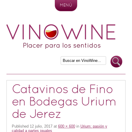
MENÚ
Skip to content
Catavinos de Fino
en Bodegas Urium
de Jerez
Published
12 julio, 2017
at
600 × 600
in
Urium: pasión y
calidad a partes iguales