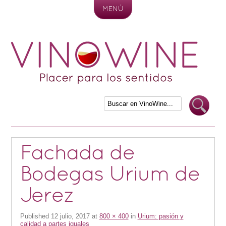
MENÚ
Skip to content
Fachada de
Bodegas Urium de
Jerez
Published
12 julio, 2017
at
800 × 400
in
Urium: pasión y
calidad a partes iguales