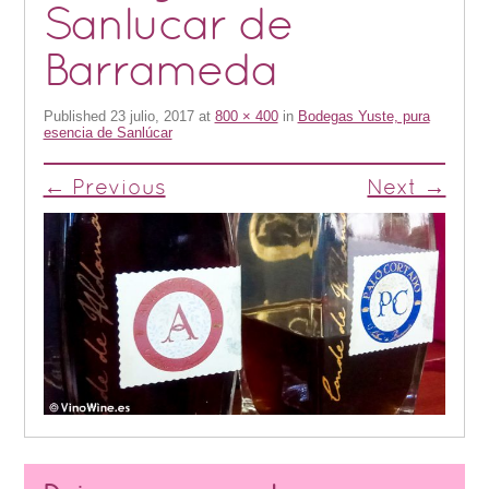
Sanlucar de
Barrameda
Published
23 julio, 2017
at
800 × 400
in
Bodegas Yuste, pura
esencia de Sanlúcar
← Previous
Next →