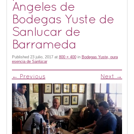
Angeles de
Bodegas Yuste de
Sanlucar de
Barrameda
Published
23 julio, 2017
at
800 × 400
in
Bodegas Yuste, pura
esencia de Sanlúcar
← Previous
Next →