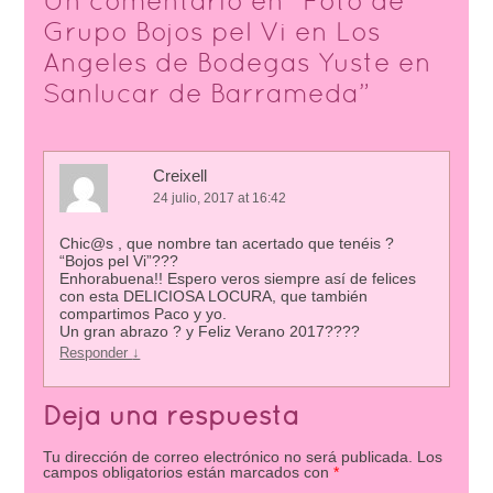
Un comentario en “
Foto de
Grupo Bojos pel Vi en Los
Angeles de Bodegas Yuste en
Sanlucar de Barrameda
”
Creixell
24 julio, 2017 at 16:42
Chic@s , que nombre tan acertado que tenéis ?
“Bojos pel Vi”???
Enhorabuena!! Espero veros siempre así de felices
con esta DELICIOSA LOCURA, que también
compartimos Paco y yo.
Un gran abrazo ? y Feliz Verano 2017????
Responder
↓
Deja una respuesta
Tu dirección de correo electrónico no será publicada.
Los
campos obligatorios están marcados con
*