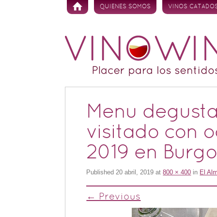
Skip to content
QUIENES SOMOS
VINOS CATADO
Menu degusta
visitado con o
2019 en Burgo
Published
20 abril, 2019
at
800 × 400
in
El Al
← Previous