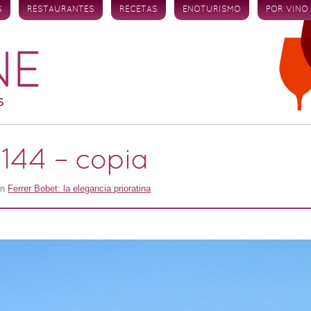
S
RESTAURANTES
RECETAS
ENOTURISMO
POR VINO
144 – copia
in
Ferrer Bobet: la elegancia prioratina