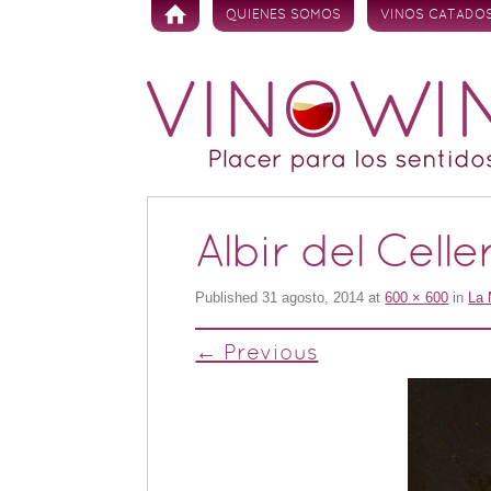
Skip to content
QUIENES SOMOS
VINOS CATADO
Albir del Cell
Published
31 agosto, 2014
at
600 × 600
in
La 
← Previous