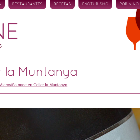
S
RESTAURANTES
RECETAS
ENOTURISMO
POR VINO
er la Muntanya
Microviña nace en Celler la Muntanya