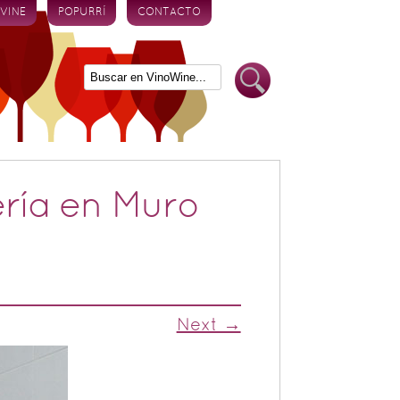
 VINE
POPURRÍ
CONTACTO
ería en Muro
Next →