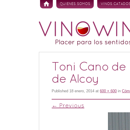
Skip to content
QUIENES SOMOS
VINOS CATADO
Toni Cano de 
de Alcoy
Published
18 enero, 2014
at
600 × 600
in
Cómo
← Previous