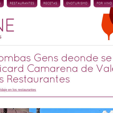
S
RESTAURANTES
RECETAS
ENOTURISMO
POR VINO
ombas Gens deonde se 
icard Camarena de Vale
os Restaurantes
idaje en los restaurantes