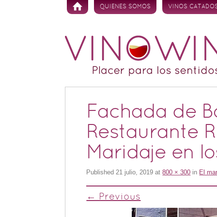
Skip to content
QUIENES SOMOS
VINOS CATADO
Fachada de B
Restaurante R
Maridaje en l
Published
21 julio, 2019
at
800 × 300
in
El mar
← Previous