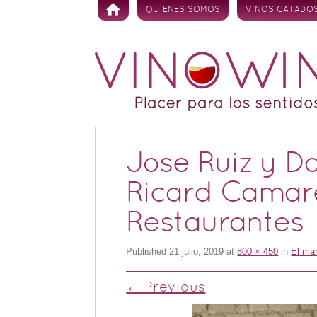
Skip to content
QUIENES SOMOS
VINOS CATADO
Jose Ruiz y D
Ricard Camare
Restaurantes
Published
21 julio, 2019
at
800 × 450
in
El mar
← Previous