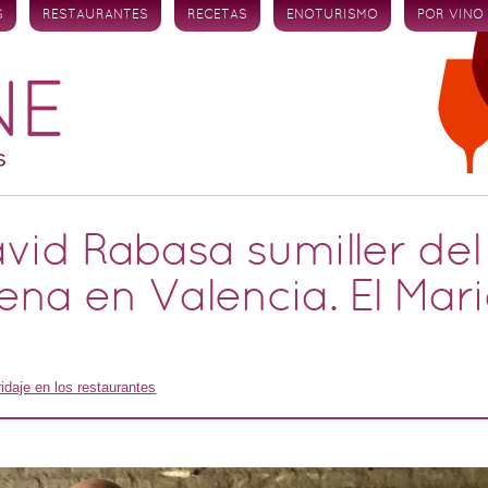
S
RESTAURANTES
RECETAS
ENOTURISMO
POR VINO
avid Rabasa sumiller de
na en Valencia. El Mari
idaje en los restaurantes