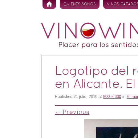
Skip to content
QUIENES SOMOS
VINOS CATADO
Logotipo del 
en Alicante. E
Published
21 julio, 2019
at
800 × 300
in
El mar
← Previous