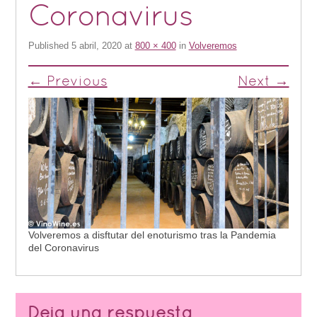
Coronavirus
Published
5 abril, 2020
at
800 × 400
in
Volveremos
← Previous
Next →
Volveremos a disftutar del enoturismo tras la Pandemia
del Coronavirus
Deja una respuesta