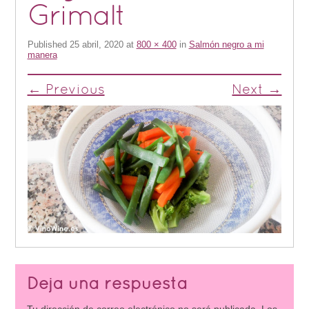
Grimalt
Published
25 abril, 2020
at
800 × 400
in
Salmón negro a mi
manera
← Previous
Next →
Deja una respuesta
Tu dirección de correo electrónico no será publicada.
Los