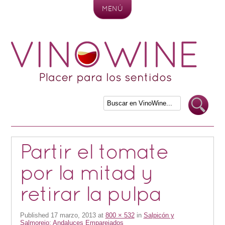
MENÚ
Skip to content
Partir el tomate
por la mitad y
retirar la pulpa
Published
17 marzo, 2013
at
800 × 532
in
Salpicón y
Salmorejo: Andaluces Emparejados