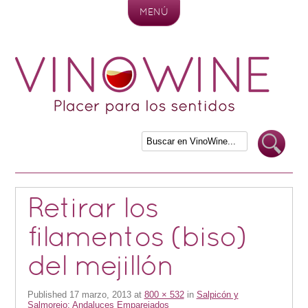
MENÚ
Skip to content
Retirar los
filamentos (biso)
del mejillón
Published
17 marzo, 2013
at
800 × 532
in
Salpicón y
Salmorejo: Andaluces Emparejados