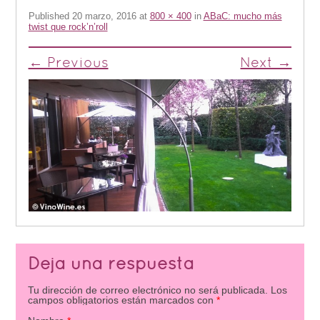
Published
20 marzo, 2016
at
800 × 400
in
ABaC: mucho más
twist que rock’n’roll
← Previous
Next →
Deja una respuesta
Tu dirección de correo electrónico no será publicada.
Los
campos obligatorios están marcados con
*