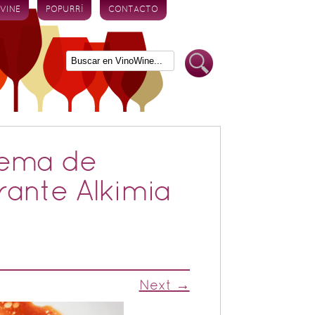
 VINE
POPURRÍ
CONTACTO
crema de
rante Alkimia
Next →