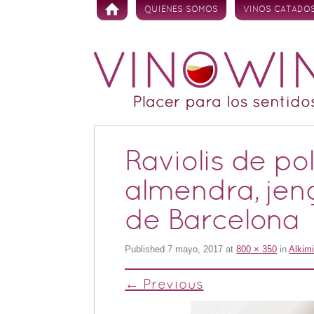
Skip to content
QUIENES SOMOS
VINOS CATADO
Raviolis de p
almendra, jeng
de Barcelona
Published
7 mayo, 2017
at
800 × 350
in
Alkimi
← Previous