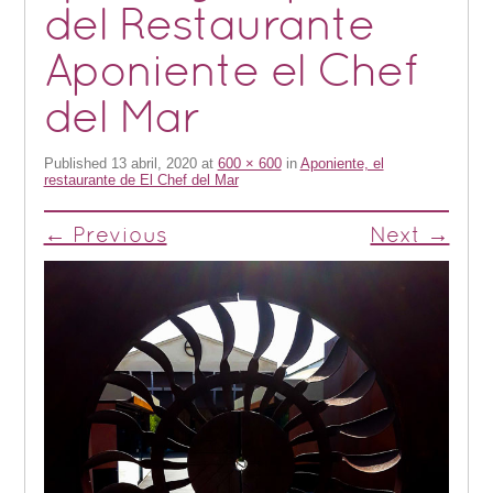
del Restaurante
Aponiente el Chef
del Mar
Published
13 abril, 2020
at
600 × 600
in
Aponiente, el
restaurante de El Chef del Mar
← Previous
Next →