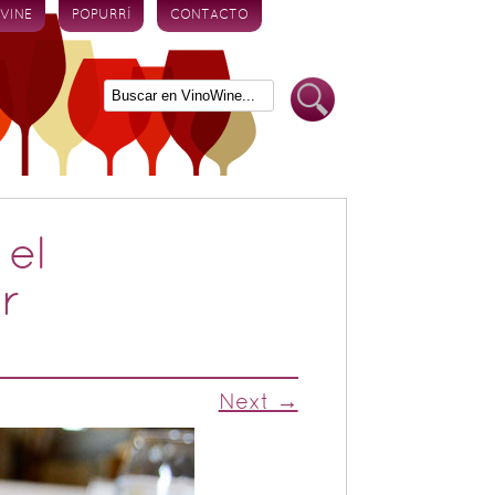
 VINE
POPURRÍ
CONTACTO
 el
r
Next →