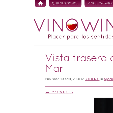
Skip to content
QUIENES SOMOS
VINOS CATADO
Vista trasera 
Mar
Published
13 abril, 2020
at
600 × 600
in
Aponie
← Previous