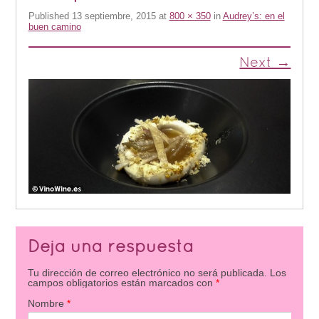
Published
13 septiembre, 2015
at
800 × 350
in
Audrey’s: en el
buen camino
Next →
Deja una respuesta
Tu dirección de correo electrónico no será publicada.
Los
campos obligatorios están marcados con
*
Nombre
*