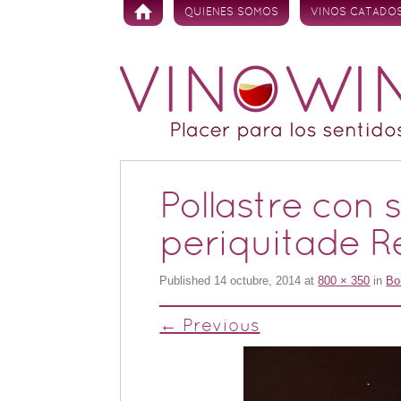
Skip to content
QUIENES SOMOS
VINOS CATADO
Pollastre con 
periquitade 
Published
14 octubre, 2014
at
800 × 350
in
Bo
← Previous