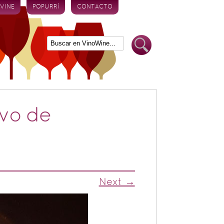
 VINE
POPURRÍ
CONTACTO
evo de
Next →