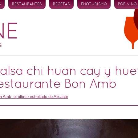
S
RESTAURANTES
RECETAS
ENOTURISMO
POR VINO
salsa chi huan cay y hu
Restaurante Bon Amb
n Amb: el último estrellado de Alicante