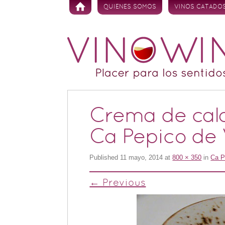
Skip to content
QUIENES SOMOS
VINOS CATADO
Crema de cal
Ca Pepico de 
Published
11 mayo, 2014
at
800 × 350
in
Ca P
← Previous