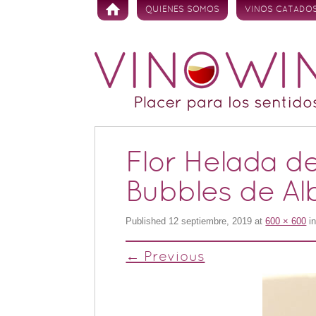
Skip to content
QUIENES SOMOS
VINOS CATADO
Flor Helada d
Bubbles de Al
Published
12 septiembre, 2019
at
600 × 600
i
← Previous