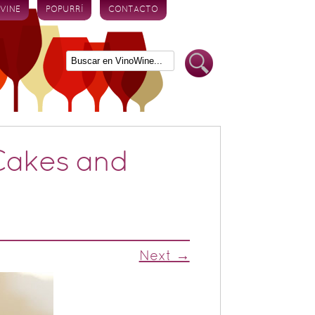
 VINE
POPURRÍ
CONTACTO
Cakes and
Next →