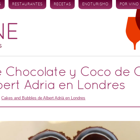
S
RESTAURANTES
RECETAS
ENOTURISMO
POR VINO
e Chocolate y Coco de 
bert Adria en Londres
n
Cakes and Bubbles de Albert Adrià en Londres