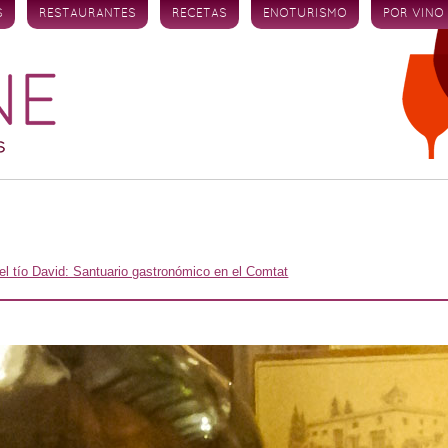
S
RESTAURANTES
RECETAS
ENOTURISMO
POR VINO
el tío David: Santuario gastronómico en el Comtat