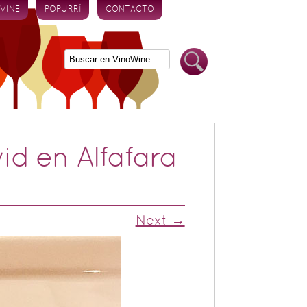
 VINE
POPURRÍ
CONTACTO
id en Alfafara
Next →