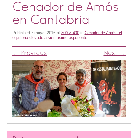
Cenador de Amós
en Cantabria
Published
7 mayo, 2016
at
800 × 400
in
Cenador de Amós: el
equilibrio elevado a su máximo exponente
← Previous
Next →