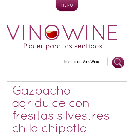
MENÚ
Skip to content
Gazpacho
agridulce con
fresitas silvestres
chile chipotle