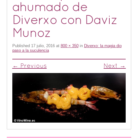
ahumado de
Diverxo con Daviz
Munoz
Published
17 julio, 2016
at
800 × 350
in
Diverxo: la magia dio
paso a la suculencia
← Previous
Next →