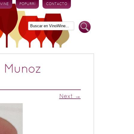
 VINE
POPURRÍ
CONTACTO
z Munoz
Next →