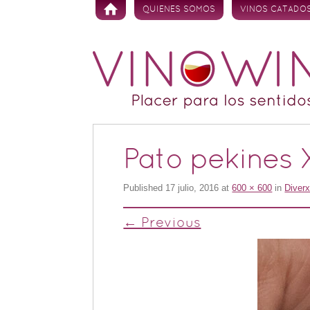
Skip to content
QUIENES SOMOS
VINOS CATADO
Pato pekines 
Published
17 julio, 2016
at
600 × 600
in
Diverx
← Previous