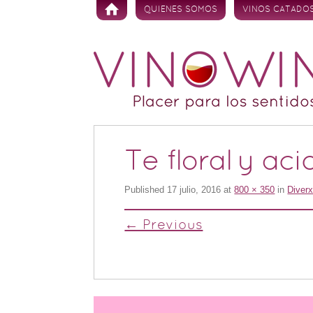
Skip to content
QUIENES SOMOS
VINOS CATADO
Te floral y ac
Published
17 julio, 2016
at
800 × 350
in
Diverx
← Previous