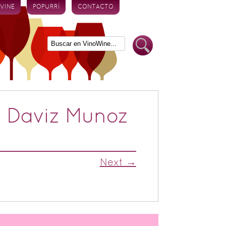
 VINE
POPURRÍ
CONTACTO
on Daviz Munoz
Next →