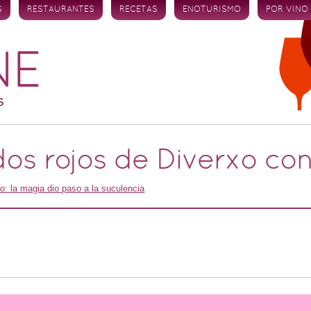
S
RESTAURANTES
RECETAS
ENOTURISMO
POR VINO
idos rojos de Diverxo c
o: la magia dio paso a la suculencia