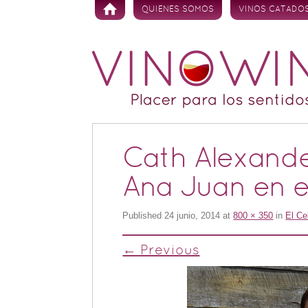
Skip to content
QUIENES SOMOS
VINOS CATADO
Cath Alexande
Ana Juan en e
Published
24 junio, 2014
at
800 × 350
in
El Ce
← Previous