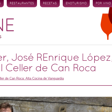
S
RESTAURANTES
RECETAS
ENOTURISMO
POR VINO
r, José REnrique López,
l Celler de Can Roca
ller de Can Roca: Alta Cocina de Vanguardia