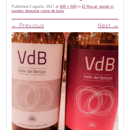
Published
2 agosto, 2017
at
600 × 600
in
El Riscal: donde sí
puedes degustar carne de buey
← Previous
Next →