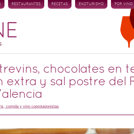
S
RESTAURANTES
RECETAS
ENOTURISMO
POR VINO
revins, chocolates en t
n extra y sal postre del
Valencia
ns, comida y vino coprotagonistas