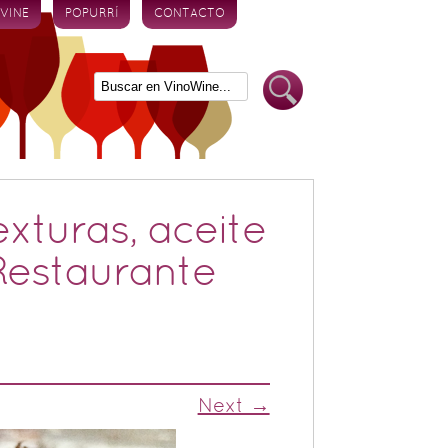
 VINE
POPURRÍ
CONTACTO
exturas, aceite
 Restaurante
Next →