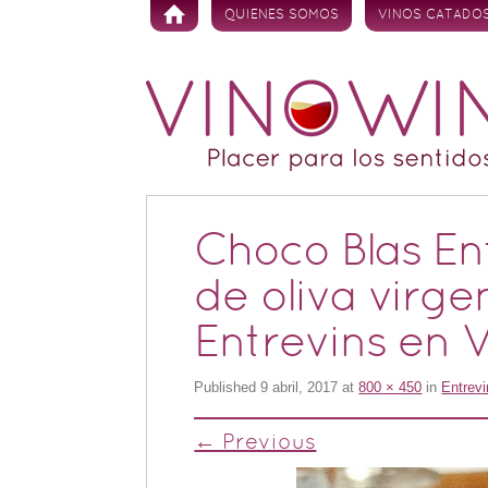
Skip to content
QUIENES SOMOS
VINOS CATADO
Choco Blas Ent
de oliva virge
Entrevins en 
Published
9 abril, 2017
at
800 × 450
in
Entrevi
← Previous