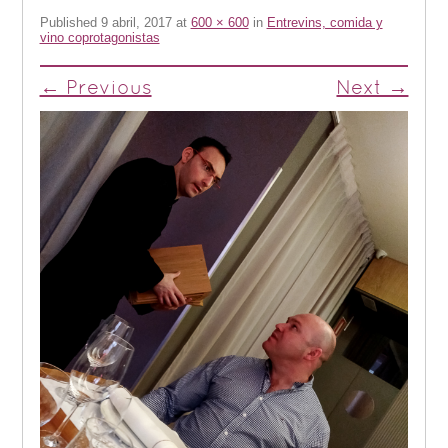
Published
9 abril, 2017
at
600 × 600
in
Entrevins, comida y
vino coprotagonistas
← Previous
Next →