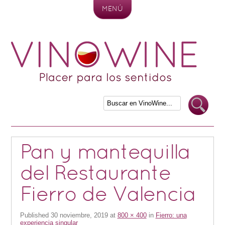
MENÚ
Skip to content
Pan y mantequilla
del Restaurante
Fierro de Valencia
Published
30 noviembre, 2019
at
800 × 400
in
Fierro: una
experiencia singular