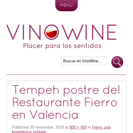
MENÚ
Skip to content
Tempeh postre del
Restaurante Fierro
en Valencia
Published
30 noviembre, 2019
at
800 × 450
in
Fierro: una
experiencia singular