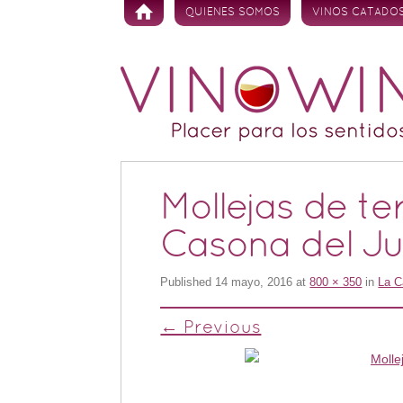
Skip to content
QUIENES SOMOS
VINOS CATADO
Mollejas de te
Casona del Ju
Published
14 mayo, 2016
at
800 × 350
in
La C
← Previous