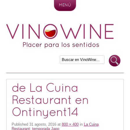
MENÚ
Skip to content
de La Cuina
Restaurant en
Ontinyent14
Published
31 agosto, 2016
at
800 × 400
in
La Cuina
Restaurant: temporada Japo