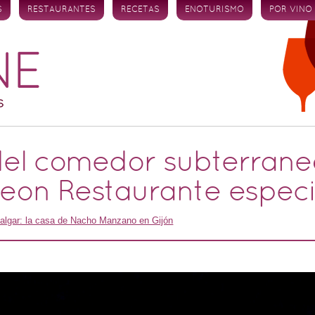
S
RESTAURANTES
RECETAS
ENOTURISMO
POR VINO
 del comedor subterrane
eon Restaurante especi
algar: la casa de Nacho Manzano en Gijón