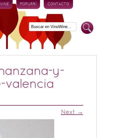
 VINE
POPURRÍ
CONTACTO
manzana-y-
e-valencia
Next →