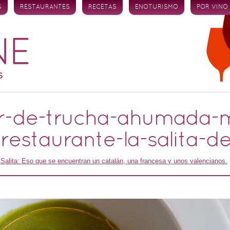
S
RESTAURANTES
RECETAS
ENOTURISMO
POR VINO
or-de-trucha-ahumada-
restaurante-la-salita-d
 Salita: Eso que se encuentran un catalán, una francesa y unos valencianos.