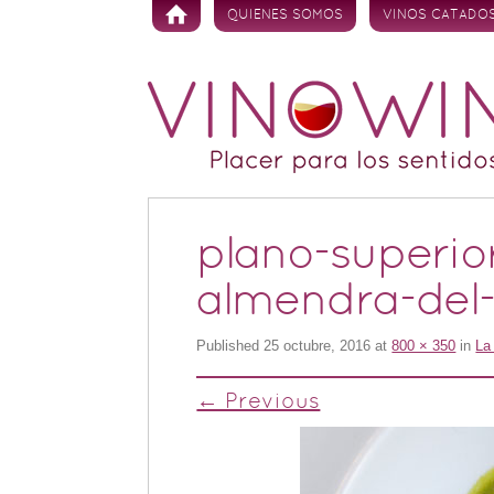
Skip to content
QUIENES SOMOS
VINOS CATADO
plano-superi
almendra-del-
Published
25 octubre, 2016
at
800 × 350
in
La
← Previous