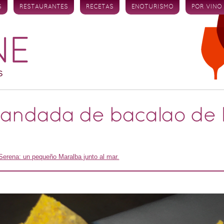
S
RESTAURANTES
RECETAS
ENOTURISMO
POR VINO
randada de bacalao de 
Serena: un pequeño Maralba junto al mar.