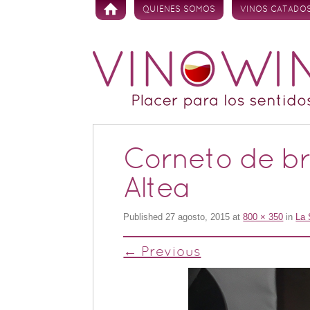
Skip to content
QUIENES SOMOS
VINOS CATADO
Corneto de b
Altea
Published
27 agosto, 2015
at
800 × 350
in
La 
← Previous