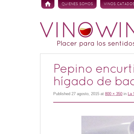
Skip to content
QUIENES SOMOS
VINOS CATADO
Pepino encurt
hígado de bac
Published
27 agosto, 2015
at
800 × 350
in
La 