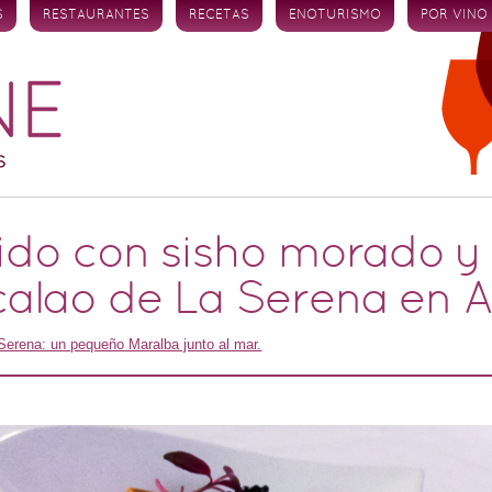
S
RESTAURANTES
RECETAS
ENOTURISMO
POR VINO
ido con sisho morado y
alao de La Serena en A
Serena: un pequeño Maralba junto al mar.