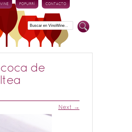
 VINE
POPURRÍ
CONTACTO
 coca de
ltea
Next →