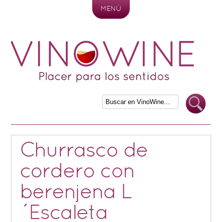
MENÚ
Skip to content
Churrasco de
cordero con
berenjena L
´Escaleta