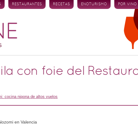
S
RESTAURANTES
RECETAS
ENOTURISMO
POR VINO
ila con foie del Restau
: cocina nipona de altos vuelos
 Nozomi en Valencia