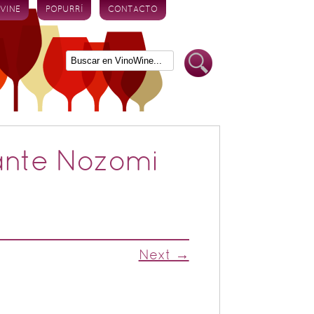
 VINE
POPURRÍ
CONTACTO
rante Nozomi
Next →