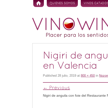
Skip to content
QUIENES SOMOS
VINOS CATADO
Nigiri de angu
en Valencia
Published
28 julio, 2019
at
800 × 450
in
Nozomi
← Previous
Nigiri de anguila con foie del Restaurante