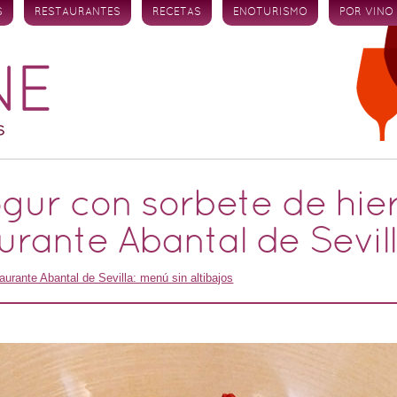
S
RESTAURANTES
RECETAS
ENOTURISMO
POR VINO
gur con sorbete de hie
urante Abantal de Sevil
aurante Abantal de Sevilla: menú sin altibajos