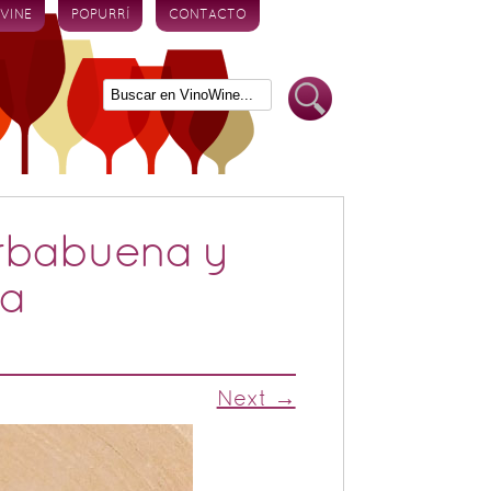
 VINE
POPURRÍ
CONTACTO
rbabuena y
la
Next →