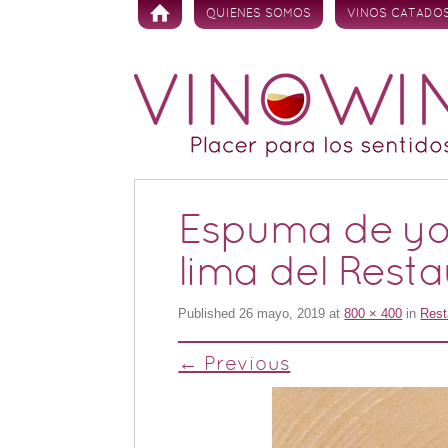
Skip to content
QUIENES SOMOS
VINOS CATADO
Espuma de yo
lima del Resta
Published
26 mayo, 2019
at
800 × 400
in
Rest
← Previous