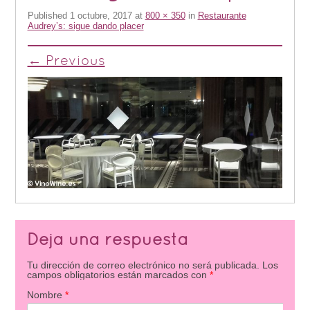
Published
1 octubre, 2017
at
800 × 350
in
Restaurante
Audrey’s: sigue dando placer
← Previous
Deja una respuesta
Tu dirección de correo electrónico no será publicada.
Los
campos obligatorios están marcados con
*
Nombre
*